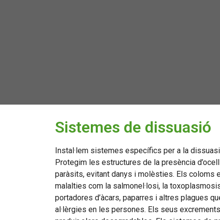
Sistemes de dissuasió
Instal·lem sistemes específics per a la dissuasió
Protegim les estructures de la presència d’ocel
paràsits, evitant danys i molèsties. Els coloms
malalties com la salmonel·losi, la toxoplasmosi
portadores d’àcars, paparres i altres plagues q
al·lèrgies en les persones. Els seus excrements