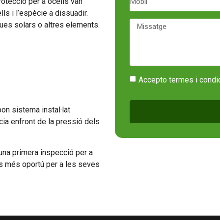
otecció per a ocells van
s i l’espècie a dissuadir.
ques solars o altres elements.
Accepto termes i condi
on sistema instal·lat
àcia enfront de la pressió dels
na primera inspecció per a
ls més oportú per a les seves