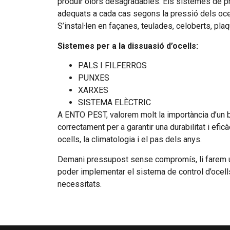
produir olors desagradables. Els sistemes de pr
adequats a cada cas segons la pressió dels ocell
S’instal·len en façanes, teulades, celoberts, pla
Sistemes per a la dissuasió d’ocells:
PALS I FILFERROS
PUNXES
XARXES
SISTEMA ELÈCTRIC
A ENTO PEST, valorem molt la importància d’un b
correctament per a garantir una durabilitat i efic
ocells, la climatologia i el pas dels anys.
Demani pressupost sense compromís, li farem u
poder implementar el sistema de control d’ocel
necessitats.