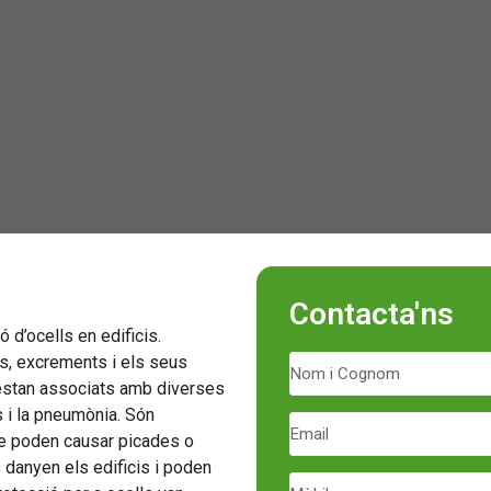
Contacta'ns
 d’ocells en edificis.
ls, excrements i els seus
 estan associats amb diverses
s i la pneumònia. Són
ue poden causar picades o
 danyen els edificis i poden