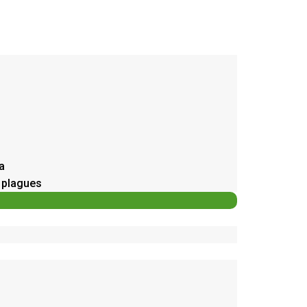
a
e plagues