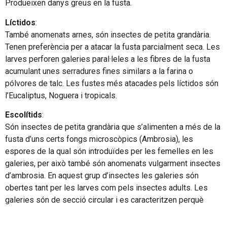
Produeixen danys greus en la fusta.
Líctidos
:
També anomenats arnes, són insectes de petita grandària.
Tenen preferència per a atacar la fusta parcialment seca. Les
larves perforen galeries paral·leles a les fibres de la fusta
acumulant unes serradures fines similars a la farina o
pólvores de talc. Les fustes més atacades pels líctidos són
l’Eucaliptus, Noguera i tropicals.
Escolítids
:
Són insectes de petita grandària que s’alimenten a més de la
fusta d’uns certs fongs microscòpics (Ambrosia), les
espores de la qual són introduïdes per les femelles en les
galeries, per això també són anomenats vulgarment insectes
d’ambrosia. En aquest grup d’insectes les galeries són
obertes tant per les larves com pels insectes adults. Les
galeries són de secció circular i es caracteritzen perquè
normalment es troben ennegrides a causa d’haver-se
assecat els fongs d’ambrosia que cohabiten amb els