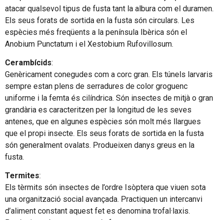
atacar qualsevol tipus de fusta tant la albura com el duramen.
Els seus forats de sortida en la fusta són circulars. Les
espècies més freqüents a la península Ibèrica són el
Anobium Punctatum i el Xestobium Rufovillosum.
Cerambícids
:
Genèricament conegudes com a corc gran. Els túnels larvaris
sempre estan plens de serradures de color groguenc
uniforme i la femta és cilíndrica. Són insectes de mitjà o gran
grandària es caracteritzen per la longitud de les seves
antenes, que en algunes espècies són molt més llargues
que el propi insecte. Els seus forats de sortida en la fusta
són generalment ovalats. Produeixen danys greus en la
fusta.
Termites
:
Els tèrmits són insectes de l’ordre Isòptera que viuen sota
una organització social avançada. Practiquen un intercanvi
d’aliment constant aquest fet es denomina trofal·laxis.