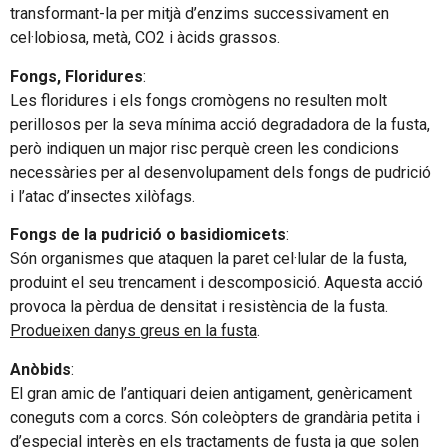
transformant-la per mitjà d’enzims successivament en
cel·lobiosa, metà, CO2 i àcids grassos.
Fongs, Floridures
:
Les floridures i els fongs cromògens no resulten molt
perillosos per la seva mínima acció degradadora de la fusta,
però indiquen un major risc perquè creen les condicions
necessàries per al desenvolupament dels fongs de pudrició
i l’atac d’insectes xilòfags.
Fongs de la pudrició o basidiomicets
:
Són organismes que ataquen la paret cel·lular de la fusta,
produint el seu trencament i descomposició. Aquesta acció
provoca la pèrdua de densitat i resistència de la fusta.
Produeixen danys greus en la fusta
.
Anòbids
:
El gran amic de l’antiquari deien antigament, genèricament
coneguts com a corcs. Són coleòpters de grandària petita i
d’especial interès en els tractaments de fusta ja que solen