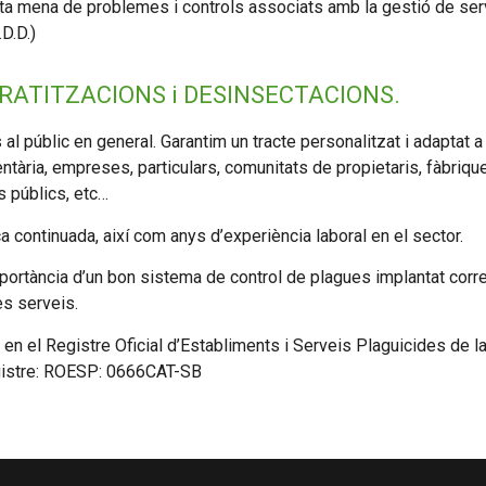
ota mena de problemes i controls associats amb la gestió de serv
D.D.)
RATITZACIONS i DESINSECTACIONS.
 al públic en general. Garantim un tracte personalitzat i adaptat 
mentària, empreses, particulars, comunitats de propietaris, fàbriq
s públics, etc…
a continuada, així com anys d’experiència laboral en el sector.
portància d’un bon sistema de control de plagues implantat corre
es serveis.
 en el Registre Oficial d’Establiments i Serveis Plaguicides de l
gistre: ROESP: 0666CAT-SB