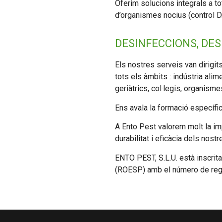
Oferim solucions integrals a t
d’organismes nocius (control D.
DESINFECCIONS, DES
Els nostres serveis van dirigits
tots els àmbits : indústria ali
geriàtrics, col·legis, organisme
Ens avala la formació específic
A Ento Pest valorem molt la im
durabilitat i eficàcia dels nostr
ENTO PEST, S.L.U. està inscrita
(ROESP) amb el número de re